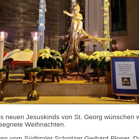
es neuen Jesuskinds von St. Georg wünschen 
esegnete Weihnachten.
en vom Südtiroler Schnitzer Gerhard Ploner. Da