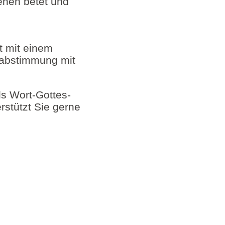
enen betet und
kt mit einem
nabstimmung mit
als Wort-Gottes-
rstützt Sie gerne