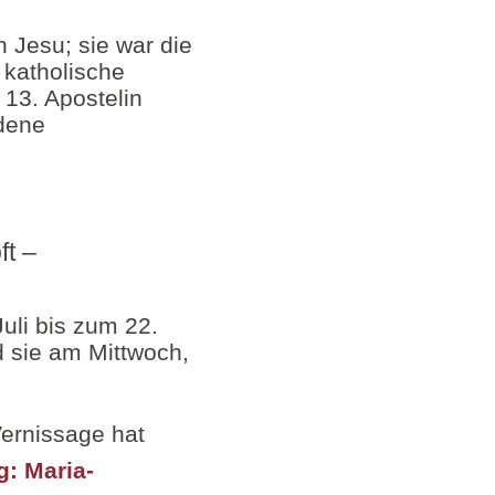
 Jesu; sie war die
 katholische
r 13. Apostelin
edene
ft –
uli bis zum 22.
rd sie am Mittwoch,
Vernissage hat
: Maria-